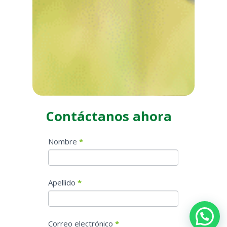
Contáctanos ahora
Contact
Nombre
*
form
Home
Apellido
*
Correo electrónico
*