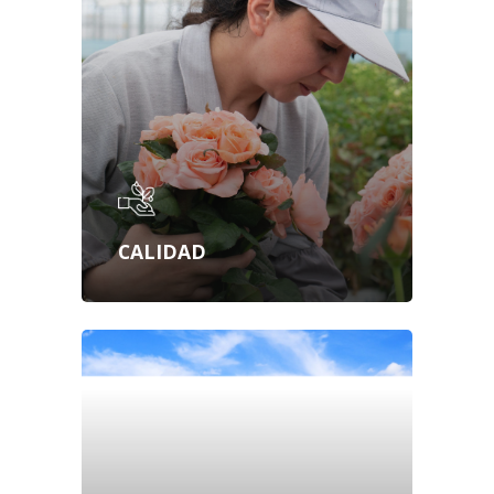
CALIDAD
R