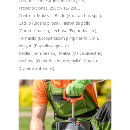
Composición: Fomesafen 250 g/l SL
Presentaciones: 250cc- 1L- 200L
Controla: Malezas: Bledo (Amaranthus spp.),
Cadillo (Bidens pilosa), Hierba de pollo
(Commelina sp.), Lechosa (Euphorbia sp.),
Tomatillo (Lycopersicum pimpinellifolium ),
Vejigón (Physalis angulata)
Betilla (Ipomoea sp), Malva (Malva silvestris),
Lechosa (Euphorbia heterophylla), Coquito
(Cyperus rotundus).