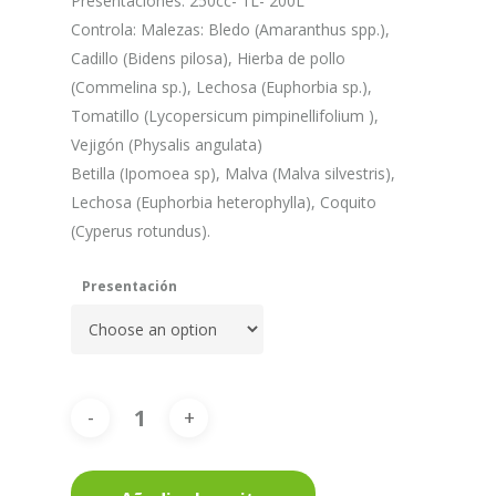
Presentaciones: 250cc- 1L- 200L
Controla: Malezas: Bledo (Amaranthus spp.),
Cadillo (Bidens pilosa), Hierba de pollo
(Commelina sp.), Lechosa (Euphorbia sp.),
Tomatillo (Lycopersicum pimpinellifolium ),
Vejigón (Physalis angulata)
Betilla (Ipomoea sp), Malva (Malva silvestris),
Lechosa (Euphorbia heterophylla), Coquito
(Cyperus rotundus).
Presentación