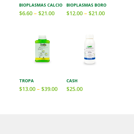
Añadir al carrito
Añadir al carrito
BIOPLASMAS CALCIO
BIOPLASMAS BORO
$
6.60
–
$
21.00
$
12.00
–
$
21.00
Añadir al carrito
Añadir al carrito
TROPA
CASH
$
13.00
–
$
39.00
$
25.00