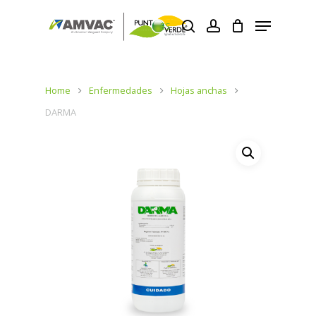
Skip
Menu
ES
to
search
account
main
content
Home
Enfermedades
Hojas anchas
DARMA