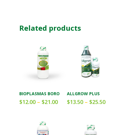
Related products
Añadir al carrito
Añadir al carrito
BIOPLASMAS BORO
ALLGROW PLUS
$
12.00
–
$
21.00
$
13.50
–
$
25.50