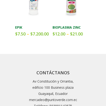
Añadir al carrito
Añadir al carrito
EPIK
BIOPLASMA ZINC
$
7.50
–
$
7.200.00
$
12.00
–
$
21.00
CONTÁCTANOS
Av Constitución y Orrantia,
edificio 100 Business plaza
Guayaquil, Ecuador
mercadeo@puntoverde.com.ec
Teléfono: 593991142875