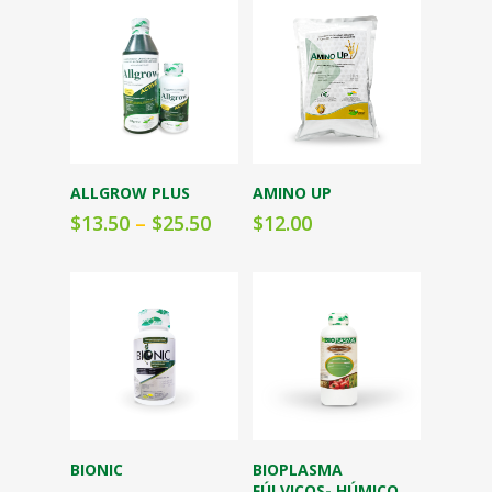
Seleccionar
Seleccionar
ALLGROW PLUS
AMINO UP
opciones
opciones
$
13.50
–
$
25.50
$
12.00
Seleccionar
Seleccionar
BIONIC
BIOPLASMA
opciones
opciones
FÚLVICOS- HÚMICO