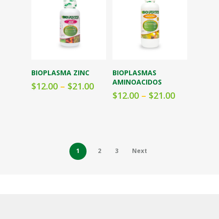
Seleccionar
Seleccionar
BIOPLASMA ZINC
BIOPLASMAS
opciones
opciones
AMINOACIDOS
$
12.00
–
$
21.00
$
12.00
–
$
21.00
1
2
3
Next