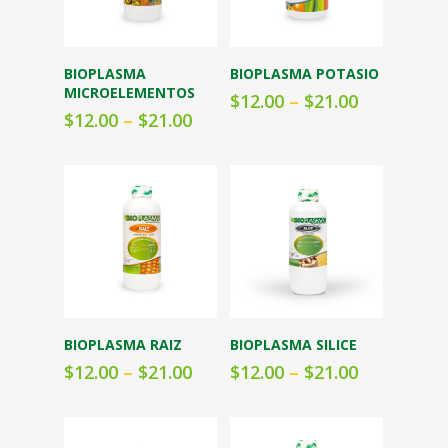
Seleccionar
Seleccionar
BIOPLASMA
BIOPLASMA POTASIO
opciones
opciones
MICROELEMENTOS
$
12.00
–
$
21.00
$
12.00
–
$
21.00
Seleccionar
Seleccionar
BIOPLASMA RAIZ
BIOPLASMA SILICE
opciones
opciones
$
12.00
–
$
21.00
$
12.00
–
$
21.00