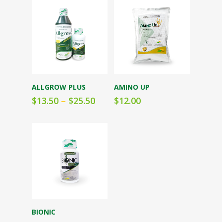
Seleccionar
Seleccionar
ALLGROW PLUS
AMINO UP
opciones
opciones
$
13.50
–
$
25.50
$
12.00
Seleccionar
BIONIC
opciones