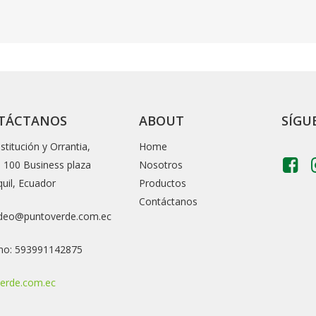
TÁCTANOS
ABOUT
SÍGU
stitución y Orrantia,
Home
io 100 Business plaza
Nosotros
uil, Ecuador
Productos
Contáctanos
deo@puntoverde.com.ec
no: 593991142875
erde.com.ec