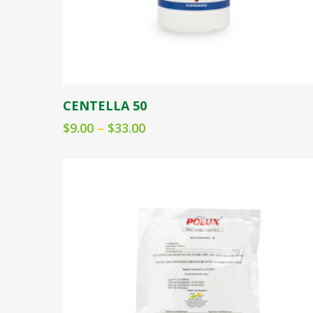
37
25
25
27
24
Seleccionar opciones
CENTELLA 50
34
$
9.00
–
$
33.00
27
23
31
26
35
31
8
20