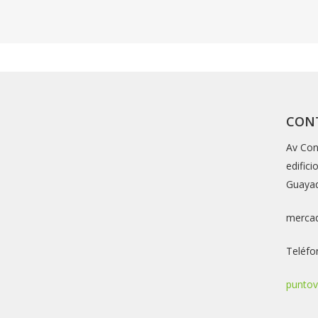
CON
Av Con
edific
Guayaq
merca
Teléfo
puntov