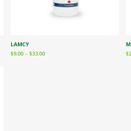
Seleccionar opciones
LAMCY
M
$
9.00
–
$
33.00
$