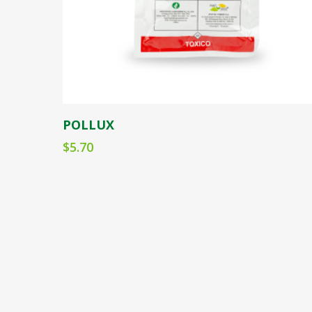
1
4
1
2
1
Seleccionar opciones
2
POLLUX
2
$
5.70
4
1
1
1
1
4
1